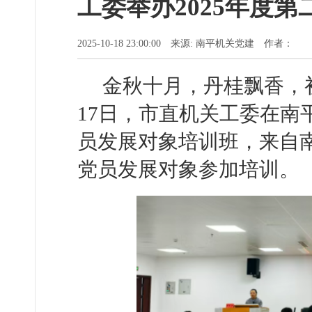
工委举办2025年度
2025-10-18 23:00:00 来源: 南平机关党建 作者：
金秋十月，丹桂飘香，初
17日，市直机关工委在南
员发展对象培训班，来自南
党员发展对象参加培训。