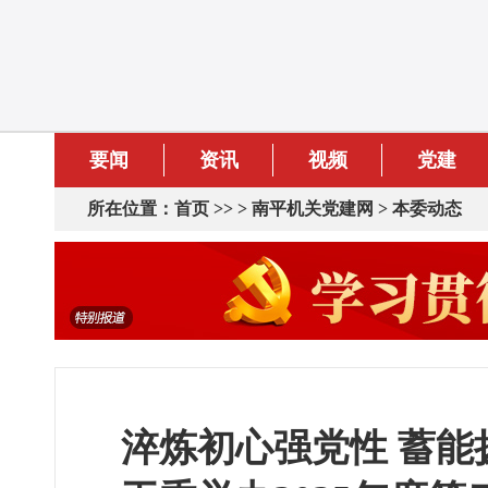
要闻
资讯
视频
党建
所在位置：
首页
>> >
南平机关党建网
>
本委动态
淬炼初心强党性 蓄