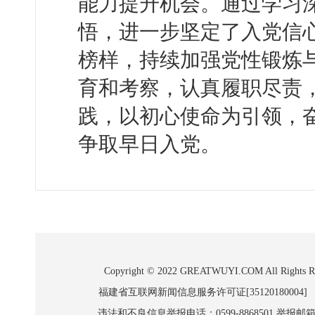
能力提升机会。通过学习
悟，进一步坚定了入党信
榜样，持续加强党性锻炼
育和考察，认真履职尽责
践，以初心使命为引领，
争取早日入党。
Copyright © 2022 GREATWUYI.COM A
福建省互联网新闻信息服务许可证[35120180004]
违法和不良信息举报电话：0599-8868501 举报邮箱:wl