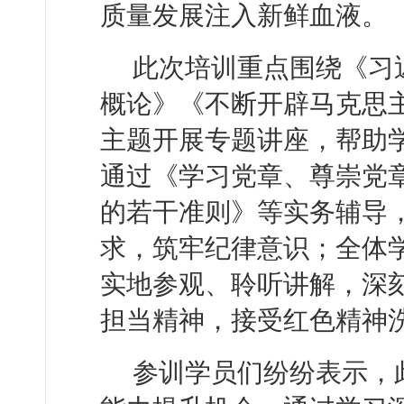
质量发展注入新鲜血液。
此次培训重点围绕《习
概论》《不断开辟马克思
主题开展专题讲座，帮助
通过《学习党章、尊崇党
的若干准则》等实务辅导
求，筑牢纪律意识；全体
实地参观、聆听讲解，深刻
担当精神，接受红色精神
参训学员们纷纷表示，