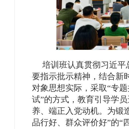
培训班认真贯彻习近平
要指示批示精神，结合新
对象思想实际，采取“专题
试”的方式，教育引导学
养、端正入党动机。为锻
品行好、群众评价好”的“