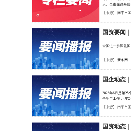
人、全市先进基层
【来源】:南平市国资委
国资要闻
全国进一步深化国
【来源】:新华网 【发布
国企动态｜
2026年6月是
全生产工作，切实
【来源】:南平市国资委
国资动态｜