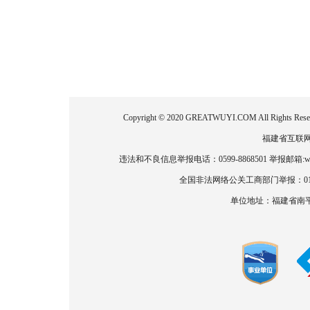
Copyright © 2020 GREATWUYI.COM All
福建省互联网新闻
违法和不良信息举报电话：0599-8868501 举报邮箱:wlz
全国非法网络公关工商部门举报：010-886
单位地址：福建省南平市