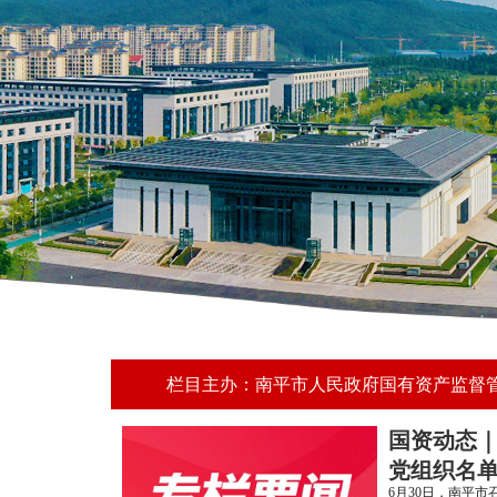
栏目主办：南平市人民政府国有资产监督管理委员会 / 
国资动态｜
党组织名
6月30日，南平