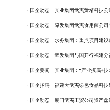
· 国企动态｜实业集团武夷黄精科技
· 国企动态｜绿发集团武夷食用菌公
· 国企动态｜水务集团：重点项目建设
· 国企动态｜武发集团与国开行福建
· 国企要闻｜实业集团：“产业摸底+技术
· 国企招聘｜福建大武夷绿色食品科
· 国企动态｜厦门武夷工贸公司资产