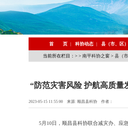
首 页
|
科协动态
|
县（市、区
当前所在栏目：> >
南平科协之窗
>
县（
“防范灾害风险 护航高质量发
2023-05-15 11:55:00 来源: 顺昌县科协 作者：
5月10日，顺昌县科协联合减灾办、应