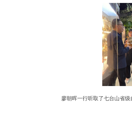
廖朝晖一行听取了七台山省级