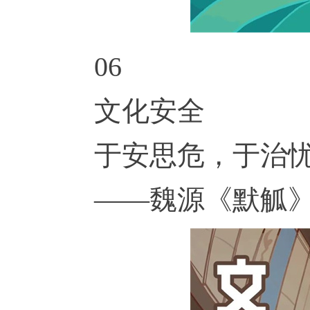
06
文化安全
于安思危，于治
——魏源《默觚