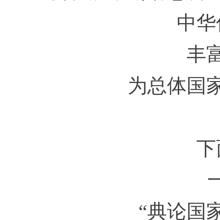
中华
丰
为总体国
下
“典论国