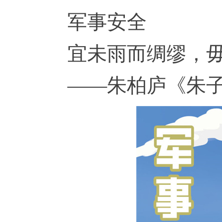
军事安全
宜未雨而绸缪，
——朱柏庐《朱