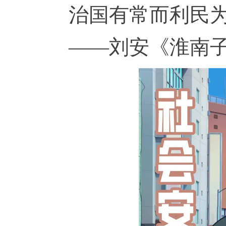
治国有常而利民
——刘安《淮南