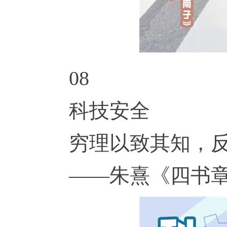
08
科技安全
穷理以致其知，
——朱熹《四书