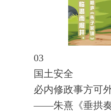
03
国土安全
必内修政事方可
——朱熹《垂拱