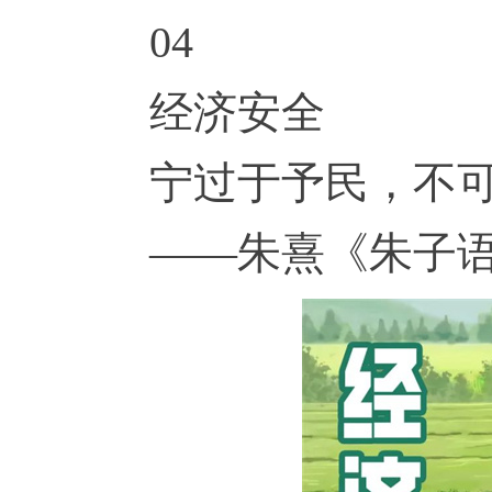
04
经济安全
宁过于予民，不
——朱熹《朱子