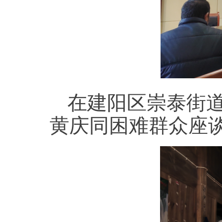
在建阳区崇泰街
黄庆同困难群众座