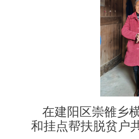
在建阳区崇雒乡
和挂点帮扶脱贫户