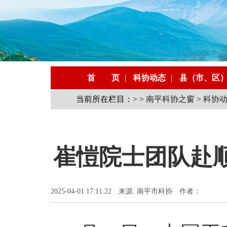
首 页
|
科协动态
|
县（市、区
当前所在栏目：> >
南平科协之窗
>
科协
崔愷院士团队赴
2025-04-01 17:11:22 来源: 南平市科协 作者：