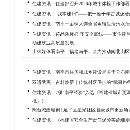
住建资讯｜住建部召开2026年城市体检工作部
住建资讯｜“我本建州”——把一座千年古城还给
住建资讯｜南平一案例入选全省乡镇生活污水治
住建资讯｜铸品质标杆 守安全底线——市住建局
动建筑业高质量发展
上级媒体看南平｜福建南平：全力推动闽北山区
住建资讯｜南平市住房和城乡建设局关于公布南
双遗武夷・古村焕新｜传统村落保护的“武夷路径
住建资讯｜7项“南平经验”入选《福建省城市更
批）》
闽台城建城创 | 延平区星光社区省级城市更新项
住建资讯｜《福建省安全生产责任保险实施细则