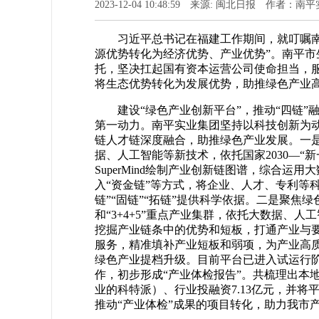
2023-12-04 10:48:59 来源: 闽北日报 作者：
习近平总书记在福建工作期间，就叮嘱
源优势转化为经济优势、产业优势”。南平
托，坚决扛起国有资本运营公司使命担当，
将生态优势转化为发展优势，助推绿色产业
建设“绿色产业创新平台”，推动“四链
第一动力。南平实业集团坚持以科技创新为
链人才链深度融合，助推绿色产业发展。一
据、人工智能等新技术，依托国家2030—“新
SuperMind绘制产业创新链图谱，综合运
入“资金链”等方式，将企业、人才、专利等
链”“固链”“拓链”提供科学依据。二是聚焦
和“3+4+5”重点产业集群，依托大数据、
挖掘产业链条中的优势和短板，打通产业与
服务，精准填补产业短板和弱项，为产业高
绿色产业提档升级。目前平台已进入试运行阶
作，初步形成“产业体检报告”。共梳理出本地
业的科特派）、行业投融资7.13亿元，并
推动“产业体检”成果的项目转化，助力我市