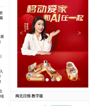
资
嘱
，
发展
金
引
入
等
推
企
闽北日报-数字版
持续