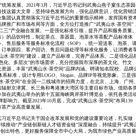
茶”统筹发展。2021年3月，习近平总书记到武夷山燕子窠生态茶园
科技这篇大文章，坚持绿色发展方向，强化品牌意识，优化营销
业集团认真贯彻落实习近平总书记的重要指示精神，发挥国有资
牌推广和市场布局等方面，全方位打造推广“武夷山水·茶空间”
二三”产业融合发展。一是强化标准引领，提升产品和服务质量
茶）的品饮特性，制定茶点、茶器皿、泡茶水等茶配产品标准体
、售后服务等服务标准化流程（SOP），统一迎送客、泡茶、
、订单跟踪、客户回访、售后问题处理等标准化服务，让消费者
山水·茶空间”建设，建立产品标准，完善产品体系。二是强化品
色化、多层次”的市场需求，充分挖掘我市深厚的茶文化、竹文
资源，丰富“武夷山水·茶空间”品牌内涵。聘请知名院校、品牌
系标准，设计专用LOGO、Slogan、品牌IP等视觉形象。三是
水·茶空间”在全国一二线城市的招商力度，在北京、上海、广州
续辐射京津冀、长三角和粤港澳大湾区等主要目标市场。借助各
参加在武夷山举办的第十五届海峡两岸茶叶博览会，依托各类活
响力。截至2023年10月底，完成“武夷山水·茶空间”布局139
市茶产业高质量发展。
实习近平总书记关于国企改革发展和党的建设重要论述，扎实做
持续推动“产业链创新链人才链资金链”深度融合，持续提升“武夷
，创出特色，更好服务保障全市中心大局，为我市绿色产业高质