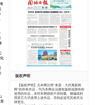
考
流
本
，
。
请
享
牌
公
强化
、
类
动
版权声明
【版权声明】凡本网注明“来源：大武夷新闻
网”的所有作品，均为本网合法拥有版权或拥有权
使用的作品，未经本网授权不得转载、摘编或利
山
用其它方式使用上述作品，否则必追究其相关法
量发
律责任。