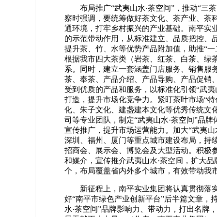
布局推广“武夷山水·茶空间”，推动“三
察时强调，要统筹做好茶文化、茶产业、茶
通环境，打牢乡村振兴的产业基础。南平实
的示范带动作用，从标准建立、品质把控、品
提升茶、竹、水等优势产品附加值，助推“一
根据我市四大茶类（岩茶、红茶、白茶、绿
系。同时，建立一套涵盖门店服务、销售服务
茶、奉茶、产品介绍、产品导购、产品促销
受到优质的产品和服务，以标准化引领“武夷
打造，提升市场化竞争力。紧盯茶叶市场“特
化、朱子文化、建盏建本文化等优秀传统文化
司等专业团队，制定“武夷山水·茶空间”品牌体
宣传推广，提升市场运营能力。加大“武夷山
深圳、福州、厦门等重点城市建设布局，持
招商会、展示会、博览会及大型活动。积极
和媒介，宣传推介武夷山水·茶空间，扩大品牌影
个，布局覆盖省内外多个城市，有效带动我
新征程上，南平实业集团将认真贯彻落
好“南平市绿色产业创新平台”后半篇文章，
水·茶空间”品牌影响力、带动力，打出名牌