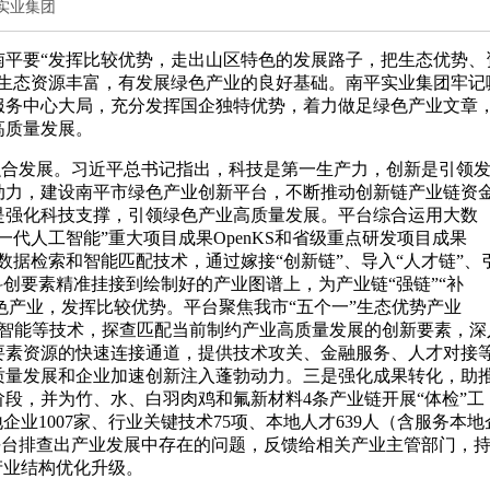
南平实业集团
南平要“发挥比较优势，走出山区特色的发展路子，把生态优势、
市生态资源丰富，有发展绿色产业的良好基础。南平实业集团牢记
服务中心大局，充分发挥国企独特优势，着力做足绿色产业文章
高质量发展。
”融合发展。习近平总书记指出，科技是第一生产力，创新是引领
动力，建设南平市绿色产业创新平台，不断推动创新链产业链资
是强化科技支撑，引领绿色产业高质量发展。平台综合运用大数
一代人工智能”重大项目成果OpenKS和省级重点研发项目成果
用大数据检索和智能匹配技术，通过嫁接“创新链”、导入“人才链”、
科创要素精准挂接到绘制好的产业图谱上，为产业链“强链”“补
绿色产业，发挥比较优势。平台聚焦我市“五个一”生态优势产业
人工智能等技术，探查匹配当前制约产业高质量发展的创新要素，深
要素资源的快速连接通道，提供技术攻关、金融服务、人才对接
质量发展和企业加速创新注入蓬勃动力。三是强化成果转化，助
段，并为竹、水、白羽肉鸡和氟新材料4条产业链开展“体检”工
企业1007家、行业关键技术75项、本地人才639人（含服务本地
将平台排查出产业发展中存在的问题，反馈给相关产业主管部门，
产业结构优化升级。