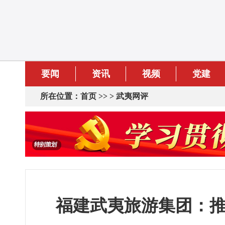
要闻
资讯
视频
党建
所在位置：
首页
>> >
武夷网评
福建武夷旅游集团：