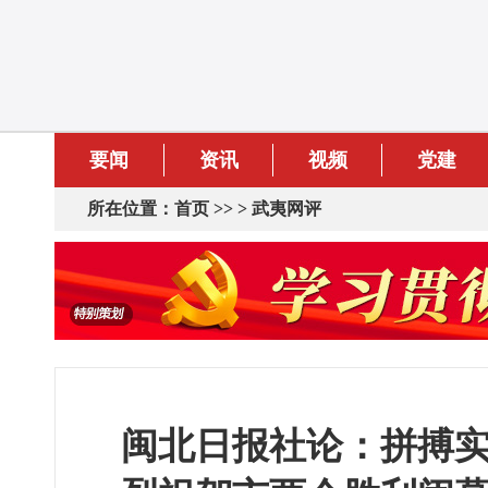
要闻
资讯
视频
党建
所在位置：
首页
>> >
武夷网评
闽北日报社论：拼搏实