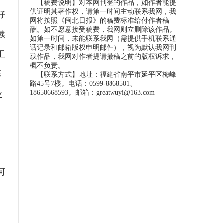
【稿费说明】对本网刊登的作品，如作者能提
供证明其著作权，请第一时间主动联系我网，我
好
网将按照《闽北日报》的稿费标准给付作者稿
酬。如不愿意接受稿费，我网则立删除该作品。
续
如第一时间，未能联系我网（需提供手机联系通
话记录和邮箱版权申明邮件），视为默认我网刊
工
载作品，我网对作者提请撤稿之前的版权诉求，
概不负责。
彰
【联系方式】地址：福建省南平市延平区梅峰
路45号7楼。电话：0599-8868501、
18650668593。邮箱：greatwuyi@163.com
业
河
万
，