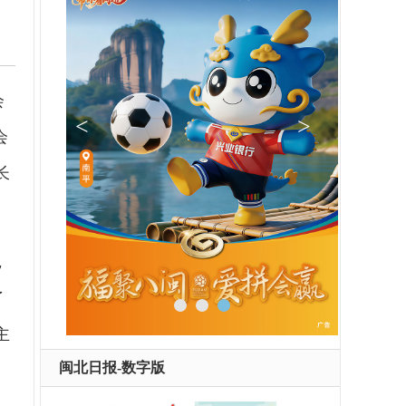
会
会
长
，
了
主
闽北日报-数字版