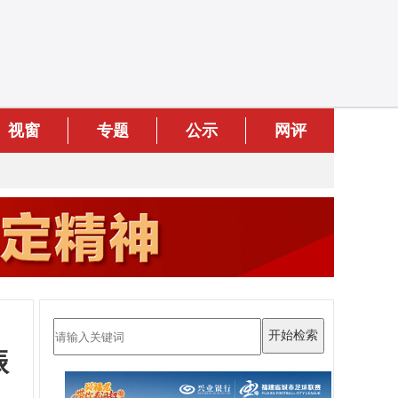
视窗
专题
公示
网评
振