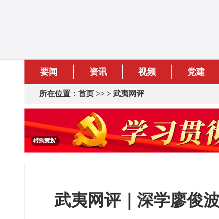
要闻
资讯
视频
党建
所在位置：
首页
>> >
武夷网评
武夷网评｜深学廖俊波