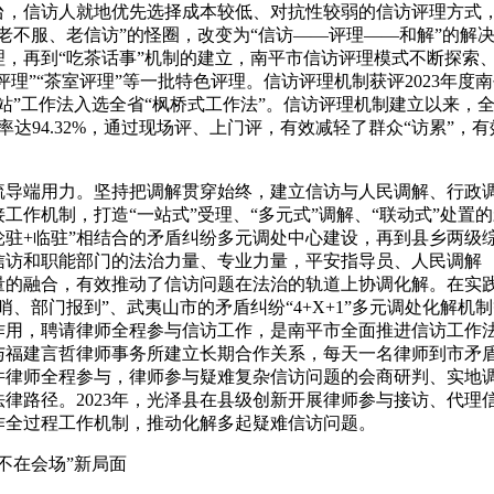
台，信访人就地优先选择成本较低、对抗性较弱的信访评理方式
老不服、老信访”的怪圈，改变为“信访——评理——和解”的解
，再到“吃茶话事”机制的建立，南平市信访评理模式不断探索
评理”“茶室评理”等一批特色评理。信访评理机制获评2023年度
站”工作法入选全省“枫桥式工作法”。信访评理机制建立以来，
率达94.32%，通过现场评、上门评，有效减轻了群众“访累”，有
疏导端用力。坚持把调解贯穿始终，建立信访与人民调解、行政
作机制，打造“一站式”受理、“多元式”调解、“联动式”处置
轮驻+临驻”相结合的矛盾纠纷多元调处中心建设，再到县乡两级
信访和职能部门的法治力量、专业力量，平安指导员、人民调解
量的融合，有效推动了信访问题在法治的轨道上协调化解。在实
、部门报到”、武夷山市的矛盾纠纷“4+X+1”多元调处化解机
作用，聘请律师全程参与信访工作，是南平市全面推进信访工作
局与福建言哲律师事务所建立长期合作关系，每天一名律师到市矛
件律师全程参与，律师参与疑难复杂信访问题的会商研判、实地
律路径。2023年，光泽县在县级创新开展律师参与接访、代理
作全过程工作机制，推动化解多起疑难信访问题。
不在会场”新局面