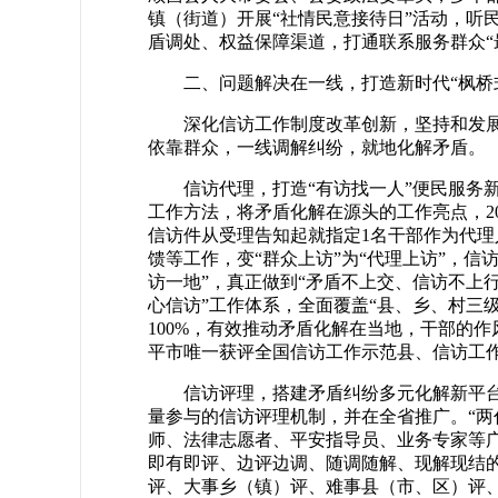
镇（街道）开展“社情民意接待日”活动，听
盾调处、权益保障渠道，打通联系服务群众“
二、问题解决在一线，打造新时代“枫桥
深化信访工作制度改革创新，坚持和发展
依靠群众，一线调解纠纷，就地化解矛盾。
信访代理，打造“有访找一人”便民服务
工作方法，将矛盾化解在源头的工作亮点，2
信访件从受理告知起就指定1名干部作为代
馈等工作，变“群众上访”为“代理上访”，信
访一地”，真正做到“矛盾不上交、信访不上行
心信访”工作体系，全面覆盖“县、乡、村三
100%，有效推动矛盾化解在当地，干部的
平市唯一获评全国信访工作示范县、信访工作
信访评理，搭建矛盾纠纷多元化解新平台
量参与的信访评理机制，并在全省推广。“两
师、法律志愿者、平安指导员、业务专家等
即有即评、边评边调、随调随解、现解现结的方
评、大事乡（镇）评、难事县（市、区）评、