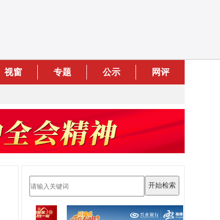
视窗
专题
公示
网评