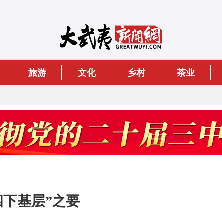
旅游
文化
乡村
茶业
四下基层”之要