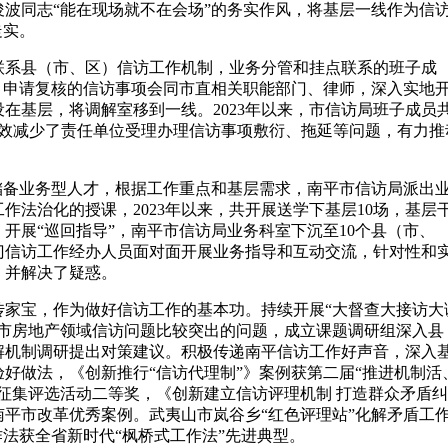
波同志“能在现场就不在会场”的务实作风，将基层一线作为信
走实。
联系县（市、区）信访工作机制，业务分管和挂点联系的班子成
、申请复核的信访事项会同市直相关职能部门、律师，深入实地
在基层，将调解室移到一线。2023年以来，市信访局班子成员
有效减少了责任单位受理办理信访事项敷衍、拖延等问题，有力推
储备业务型人才，根据工作重点和基层需求，南平市信访局派出
作法治化的授课，2023年以来，共开展送学下基层10场，基层
开展“巡回指导”，南平市信访局业务科室下沉至10个县（市、
门信访工作经办人员面对面开展业务指导和互动交流，针对性和
，并解决了疑惑。
传家宝，作为做好信访工作的基本功。持续开展“大督查大接访大
我市房地产领域信访问题比较突出的问题，成立课题调研组深入县
解机制调研提出对策建议。积极传递南平信访工作好声音，深入
好做法，《创新推行“信访代理制”》案例获第二届“推进机制活
征集评选活动二等奖，《创新建立信访评理机制 打造群众矛盾
年南平市改革优秀案例。武夷山市岚谷乡“红色评理站”化解矛盾工
作法获全省新时代“枫桥式工作法”先进典型。