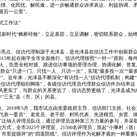
民情、化民忧、解民难，进一步畅通群众诉求表达、利益协调、
最后一公里”。
式工作法”
新时代“枫桥经验”，立足基层，立足调解，密切联系群众，始
新亮点。信访代理制源于光泽县，是光泽县在信访工作中创新群
015年起在南平全市全面推行。信访代理按照“一对一”原则，每
理人，负责全程对接、跟进信访事项的受理办理、协调化解、答复
访群众“只进一门、只找一人、只访一次”，实现“最多投一次”“最
”。近年来，光泽县不断深化“有访找一人”信访代理机制，构建
级信访代理组织网络”，各级信访代理员代理群众信访件办结率达
作风更实了，与群众的关系更近了，信访态势更稳了，光泽县成为
“三无”县（市、区）的县。
。2019年5月，我市试点由党委政府主导、信访部门主抓、社会
代表一委员”、老党员、老干部、村民代表、先进模范、乡贤、
广泛纳入评理员队伍，通过评理员这种第三方力量的参与，并采
式，全市2025个评理室、21500名评理员，筑起“小事村（居
市里提级评”的“四道防线”。信访评理作为化解矛盾的一种重要