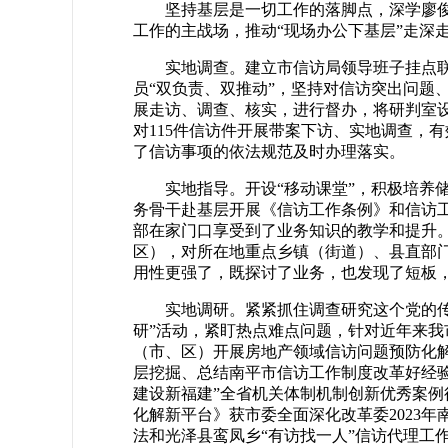
坚持基层是一切工作的落脚点，深学廖俊
工作的主战场，推动“现场办公下基层”走深
实地调查。建立市信访局领导班子挂点
员“双负责、双推动”，坚持对信访突出问题
展走访、调查、核实，进行督办，将研判室设
对115件信访件开展带案下访、实地调查，
了信访事项的依法规范及时办理落实。
实地指导。开设“移动课堂”，积极培养
务骨干赴基层开展《信访工作条例》和信访工
部在家门口享受到了业务知识的教学和提升。
区），对所在地重点乡镇（街道）、县直部
用性更强了，既探讨了业务，也发现了短板
实地调研。紧紧抓住调查研究这个党的
研”活动，紧盯热点难点问题，针对近年来
（市、区）开展房地产领域信访问题预防化
层挖掘、总结南平市信访工作制度改革好经验
建设新福建”全省机关体制机制创新优秀案例
化解新平台》获市委全面深化改革委2023
法和光泽县鸾凤乡“有访找一人”信访代理工