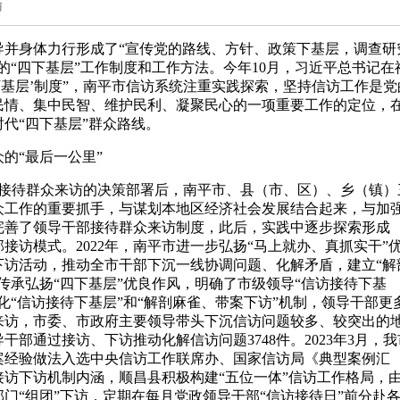
瑜
导并身体力行形成了“宣传党的路线、方针、政策下基层，调查研
的“四下基层”工作制度和工作方法。今年10月，习近平总书记在
下基层’制度”，南平市信访系统注重实践探索，坚持信访工作是党
民情、集中民智、维护民利、凝聚民心的一项重要工作的定位，
代“四下基层”群众路线。
的“最后一公里”
定期接待群众来访的决策部署后，南平市、县（市、区）、乡（镇）
众工作的重要抓手，与谋划本地区经济社会发展结合起来，与加
步完善了领导干部接待群众来访制度，此后，实践中逐步探索形成
部接访模式。2022年，南平市进一步弘扬“马上就办、真抓实干”
下访活动，推动全市干部下沉一线协调问题、化解矛盾，建立“解
好传承弘扬“四下基层”优良作风，明确了市级领导“信访接待下基
深化“信访接待下基层”和“解剖麻雀、带案下访”机制，领导干部更
来访，市委、市政府主要领导带头下沉信访问题较多、较突出的
干部通过接访、下访推动化解信访问题3748件。2023年3月，我
案经验做法入选中央信访工作联席办、国家信访局《典型案例汇
访下访机制内涵，顺昌县积极构建“五位一体”信访工作格局，
门“组团”下访，定期在每月党政领导干部“信访接待日”前分赴