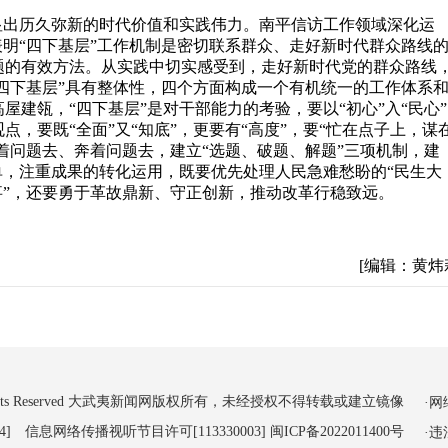
显出历久弥新的时代价值和实践伟力。南平信访工作领域深化运
表明“四下基层”工作机制是密切联系群众、走好新时代群众路线
题的有效方法。从实践中切实感受到，走好新时代党的群众路线
“四下基层”具有整体性，四个方面构成一个有机统一的工作体系
建瓴，“四下基层”是对干部能力的考验，要以“初心”入“民心
，要既“全面”又“知底”，更要有“高度”，要“忙在点子上，谋
带着问题去、奔着问题去，建立“选题、破题、解题”三项机制，建
单，注重成果的转化运用，既要优先处理人民急难愁盼的“民生大
事”，还要勇于革故鼎新、守正创新，推动改革行稳致远。
[编辑：黄炜
 All Rights Reserved 大武夷新闻网版权所有，未经授权不得转载或建立镜像
·
4] 信息网络传播视听节目许可[113330003]
闽ICP备2022011400号
·