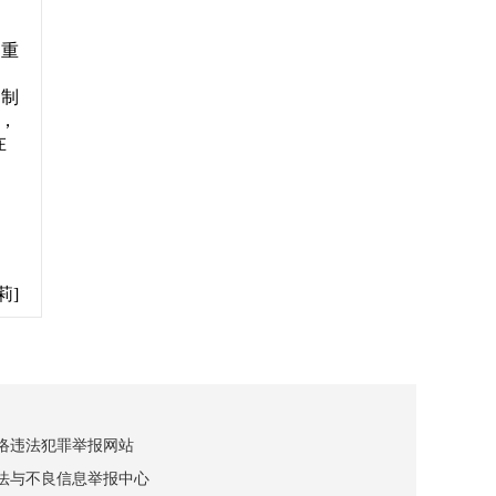
的重
，
和制
”，
在
莉]
网络违法犯罪举报网站
违法与不良信息举报中心