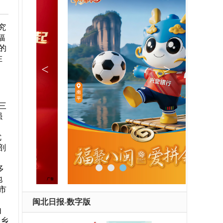
究
福
的
在
三
强
优
剖
多
地
市
闽北日报-数字版
由
各乡