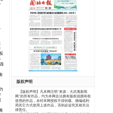
矛
终
众
件
反
多
“连
南
版权声明
力
【版权声明】凡本网注明“来源：大武夷新闻
律
网”的所有作品，均为本网合法拥有版权或拥有权
取
使用的作品，未经本网授权不得转载、摘编或利
）
用其它方式使用上述作品，否则必追究其相关法
律责任。
调