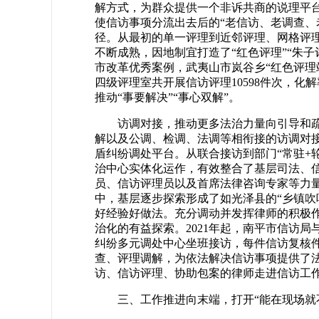
解方式，为群众提供一个非诉共商的说理平
使信访事项分流出去后的“老信访、老调查、
径。从最初的单一评理到近邻评理、网格评理
不断成熟，因地制宜打造了“红色评理”“朱子
市改革优秀案例，武夷山市岚谷乡“红色评理
四级评理室共开展信访评理10598件次，化解
推动“事要解决”“事心双解”。
访调对接，推动更多法治力量向引导和
解以及公调、检调、法调等相衔接的访调对接工
盾纠纷调处平台。从联合接访到部门“常驻+
治中心实体化运作，有效整合了基层司法、
员、信访评理员以及首席法律咨询专家等力
中，基层逐步探索形成了如光泽县的“乡镇吹哨
好经验好做法。充分调动并发挥律师的积极
治化的有益探索。2021年起，南平市信访
纠纷多元调处中心坐班接访，每件信访复核
查、评理调解，为依法解决信访事项提供了法
访、信访评理、协助包案的律师走进信访工
三、工作推进向末端，打开“能在现场就