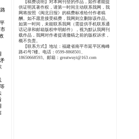
【稿费说明】对本网刊登的作品，如作者能提
，
供证明其著作权，请第一时间主动联系我网，我
决路
网将按照《闽北日报》的稿费标准给付作者稿
、
酬。如不愿意接受稿费，我网则立删除该作品。
南平
如第一时间，未能联系我网（需提供手机联系通
全市
话记录和邮箱版权申明邮件），视为默认我网刊
载作品，我网对作者提请撤稿之前的版权诉求，
效
概不负责。
【联系方式】地址：福建省南平市延平区梅峰
路45号7楼。电话：0599-8868501、
调
18650668593。邮箱：greatwuyi@163.com
的矛
综
践
制等
法
盾
调
信