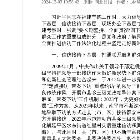
2024-12-03 10:58:42 来源: 闽北日报 作者：□林
习近平同志在福建宁德工作时，大力倡
下基层，信访接待下基层，现场办公下基层”
建考察时，强调“要长期坚持、全面贯彻‘四
群众工作的重要组成部分，是党和政府了解
全面推进信访工作法治化过程中坚定走好新时
一、信访接待下基层，打通联系服务群众
2009年1月，中央作出关于领导干部
级坚持把领导干部接访作为做好新形势下群
和创新社会管理结合起来，于2012年进一
了“定点接访+带案下访+重点约访”的领导干
良传统作风，开展市县乡三级党政领导带案
麻雀、带案下访”工作机制；2023年，为更
层”工作方案。从2023年以来，南平市不断
地采取下访的方式赴县（市、区）接待群众
方开展接访，2023年示范带动市县乡三级领导
化解延平区水东街道红星村灾后重建信访积
编》。与此同时，县（市、区）也不断丰富接
顺昌县人大常委会、县委政法委牵头，多个部