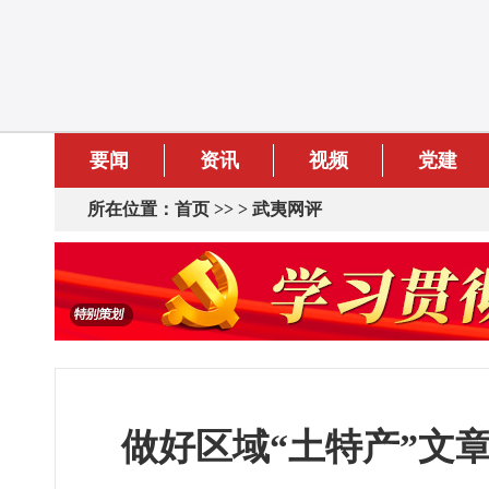
要闻
资讯
视频
党建
所在位置：
首页
>> >
武夷网评
做好区域“土特产”文