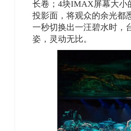
长卷；4块IMAX屏幕大
投影面，将观众的余光都
一秒切换出一汪碧水时，
姿，灵动无比。