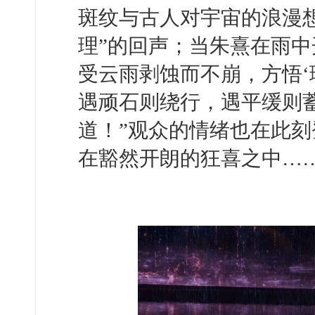
斑纹与古人对宇宙的浪漫
理”的回声；当朱熹在雨中
受云雨剥蚀而不崩，方悟‘
遇顽石则绕行，遇平缓则蓄
道！”观众的情绪也在此刻
在豁然开朗的狂喜之中…