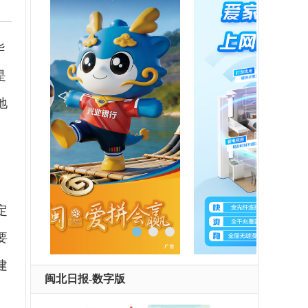
华
是
地
定
要
建
闽北日报-数字版