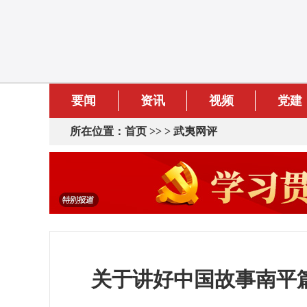
要闻
资讯
视频
党建
所在位置：
首页
>> >
武夷网评
关于讲好中国故事南平