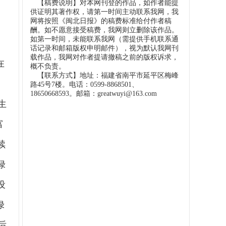
【稿费说明】对本网刊登的作品，如作者能提
供证明其著作权，请第一时间主动联系我网，我
网将按照《闽北日报》的稿费标准给付作者稿
酬。如不愿意接受稿费，我网则立删除该作品。
如第一时间，未能联系我网（需提供手机联系通
话记录和邮箱版权申明邮件），视为默认我网刊
载作品，我网对作者提请撤稿之前的版权诉求，
在
概不负责。
【联系方式】地址：福建省南平市延平区梅峰
路45号7楼。电话：0599-8868501、
18650668593。邮箱：greatwuyi@163.com
生
富
续
绿
设
绿
后