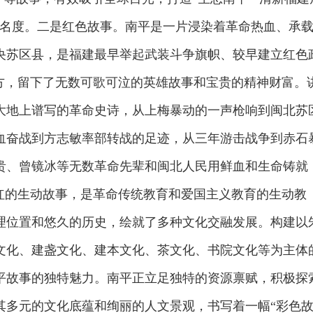
知名度。二是红色故事。南平是一片浸染着革命热血、承
央苏区县，是福建最早举起武装斗争旗帜、较早建立红色
地方，留下了无数可歌可泣的英雄故事和宝贵的精神财富。
大地上谱写的革命史诗，从上梅暴动的一声枪响到闽北苏
血奋战到方志敏率部转战的足迹，从三年游击战争到赤石
贵、曾镜冰等无数革命先辈和闽北人民用鲜血和生命铸就
染红的生动故事，是革命传统教育和爱国主义教育的生动教
理位置和悠久的历史，绘就了多种文化交融发展。构建以
文化、建盏文化、建本文化、茶文化、书院文化等为主体
平故事的独特魅力。南平正立足独特的资源禀赋，积极探
其多元的文化底蕴和绚丽的人文景观，书写着一幅“彩色