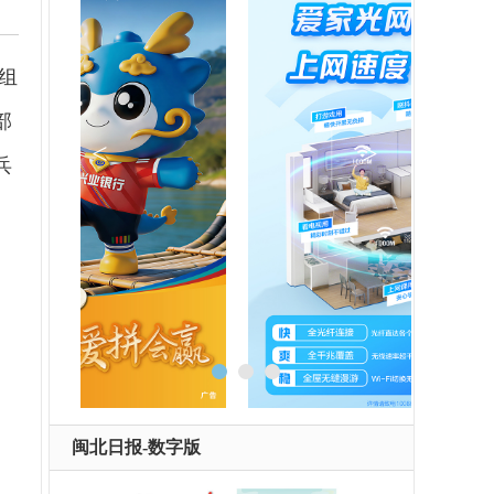
组
部
兵
闽北日报-数字版