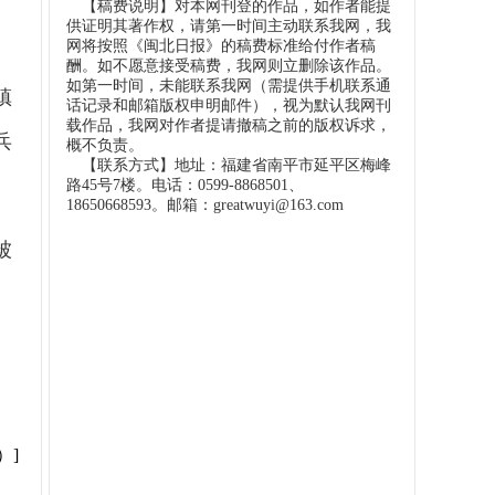
【稿费说明】对本网刊登的作品，如作者能提
供证明其著作权，请第一时间主动联系我网，我
网将按照《闽北日报》的稿费标准给付作者稿
酬。如不愿意接受稿费，我网则立删除该作品。
如第一时间，未能联系我网（需提供手机联系通
镇
话记录和邮箱版权申明邮件），视为默认我网刊
载作品，我网对作者提请撤稿之前的版权诉求，
兵
概不负责。
【联系方式】地址：福建省南平市延平区梅峰
路45号7楼。电话：0599-8868501、
18650668593。邮箱：greatwuyi@163.com
被
）]