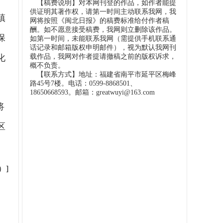
【稿费说明】对本网刊登的作品，如作者能提
供证明其著作权，请第一时间主动联系我网，我
镇
网将按照《闽北日报》的稿费标准给付作者稿
酬。如不愿意接受稿费，我网则立删除该作品。
保
如第一时间，未能联系我网（需提供手机联系通
话记录和邮箱版权申明邮件），视为默认我网刊
载作品，我网对作者提请撤稿之前的版权诉求，
化
概不负责。
【联系方式】地址：福建省南平市延平区梅峰
路45号7楼。电话：0599-8868501、
18650668593。邮箱：greatwuyi@163.com
将
区
）]