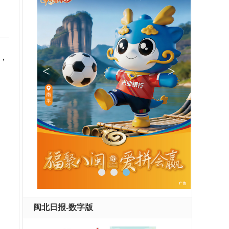
，
闽北日报-数字版