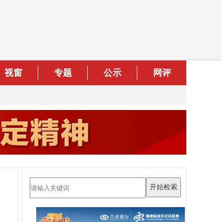
视窗
专题
公示
网评