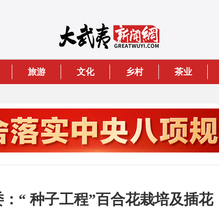
旅游
文化
乡村
茶业
委：“ 种子工程”百合花栽培及插花