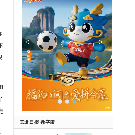
群
不
设
围
群
焦
闽北日报-数字版
、