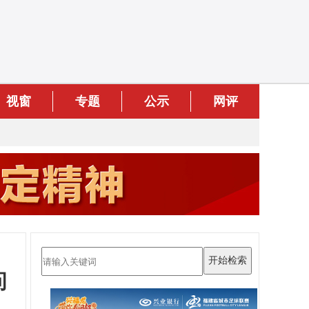
视窗
专题
公示
网评
问