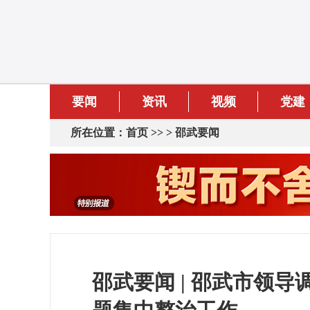
要闻
资讯
视频
党建
所在位置：
首页
>> >
邵武要闻
邵武要闻 | 邵武市领