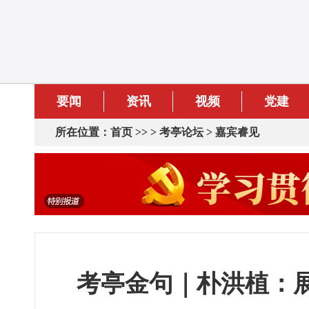
要闻
资讯
视频
党建
所在位置：
首页
>> >
考亭论坛
>
嘉宾睿见
考亭金句｜朴洪植：