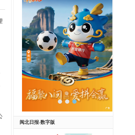
理
走
与
考
公
闽北日报-数字版
，