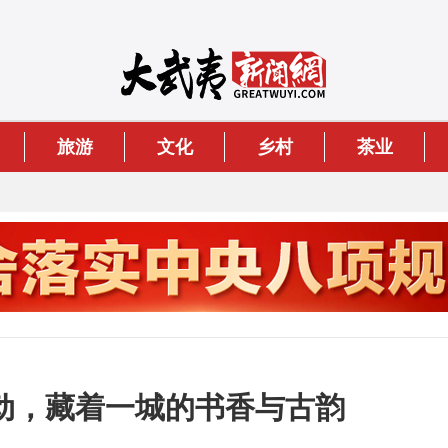
旅游
文化
乡村
茶业
动，藏着一城的书香与古韵