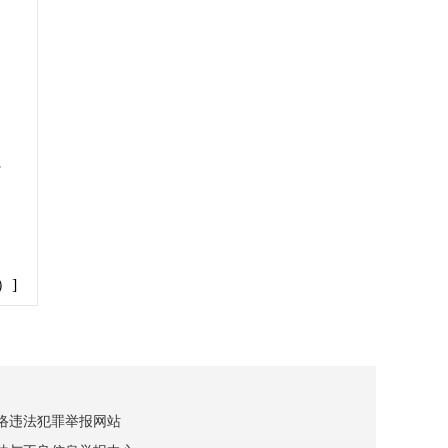
以
延
）]
网络违法犯罪举报网站