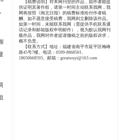
【稿费说明】对本网刊登的作品，如作者能提
供证明其著作权，请第一时间主动联系我网，我
，
网将按照《闽北日报》的稿费标准给付作者稿
酬。如不愿意接受稿费，我网则立删除该作品。
如第一时间，未能联系我网（需提供手机联系通
话记录和邮箱版权申明邮件），视为默认我网刊
载作品，我网对作者提请撤稿之前的版权诉求，
概不负责。
湖
【联系方式】地址：福建省南平市延平区梅峰
路45号7楼。电话：0599-8868501、
显
18650668593。邮箱：greatwuyi@163.com
两
组
勇