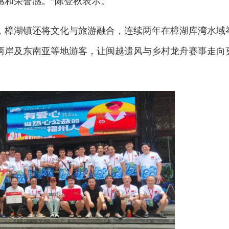
感和荣誉感。”陈登秋表示。
，樟湖镇还将文化与旅游融合，连续两年在樟湖库湾水域
两岸及东南亚等地游客，让闽越遗风与乡村龙舟赛事走向