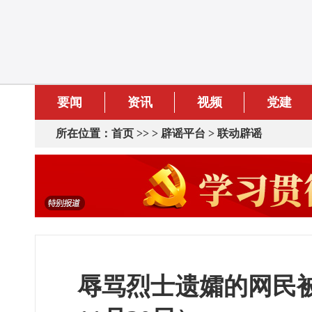
要闻
资讯
视频
党建
所在位置：
首页
>> >
辟谣平台
>
联动辟谣
辱骂烈士遗孀的网民被