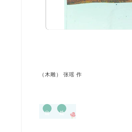
（木雕） 张瑶 作
出
处