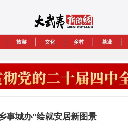
旅游
文化
乡村
茶业
“乡事城办”绘就安居新图景