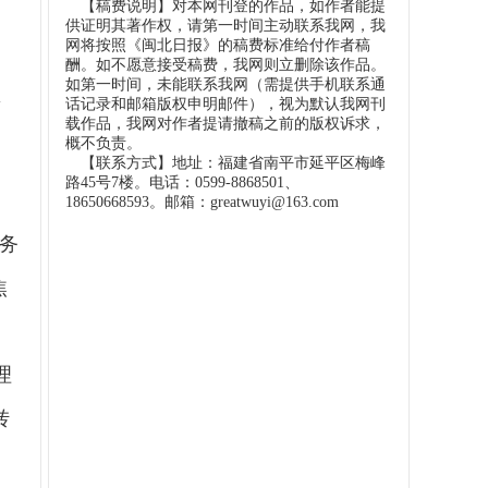
【稿费说明】对本网刊登的作品，如作者能提
供证明其著作权，请第一时间主动联系我网，我
网将按照《闽北日报》的稿费标准给付作者稿
提
酬。如不愿意接受稿费，我网则立删除该作品。
如第一时间，未能联系我网（需提供手机联系通
预
话记录和邮箱版权申明邮件），视为默认我网刊
载作品，我网对作者提请撤稿之前的版权诉求，
概不负责。
【联系方式】地址：福建省南平市延平区梅峰
路45号7楼。电话：0599-8868501、
、
18650668593。邮箱：greatwuyi@163.com
服务
焦
理
转