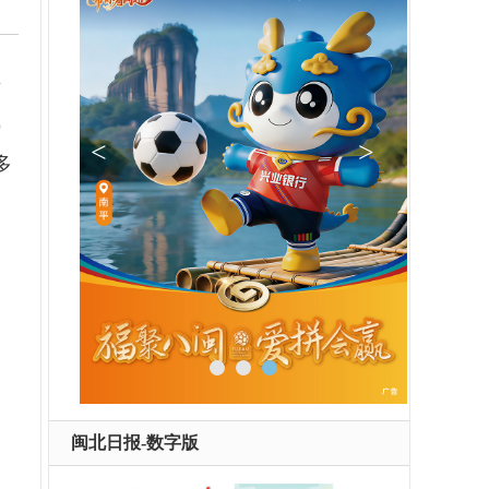
在
岚
多
闽北日报-数字版