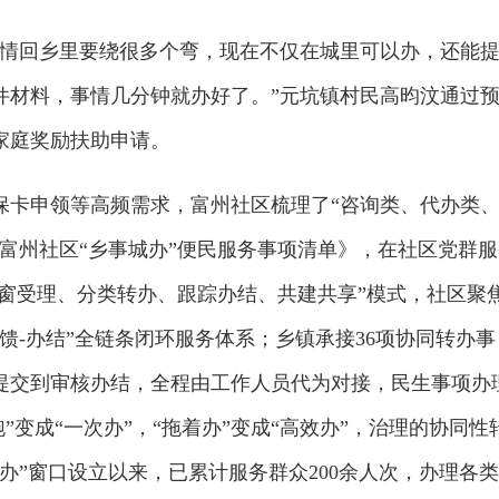
事情回乡里要绕很多个弯，现在不仅在城里可以办，还能
件材料，事情几分钟就办好了。”元坑镇村民高昀汶通过
家庭奖励扶助申请。
保卡申领等高频需求，富州社区梳理了“咨询类、代办类
《富州社区“乡事城办”便民服务事项清单》，在社区党群
一窗受理、分类转办、跟踪办结、共建共享”模式，社区聚
-反馈-办结”全链条闭环服务体系；乡镇承接36项协同转办事
提交到审核办结，全程由工作人员代为对接，民生事项办
跑”变成“一次办”，“拖着办”变成“高效办”，治理的协同性
办”窗口设立以来，已累计服务群众200余人次，办理各类