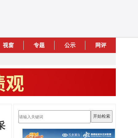
视窗
专题
公示
网评
采