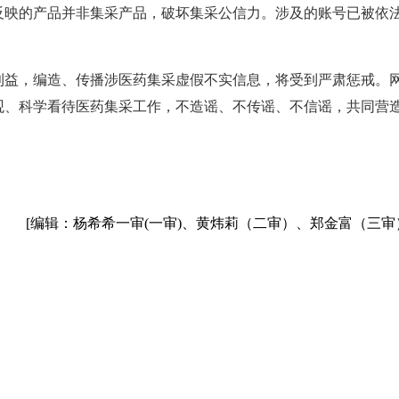
反映的产品并非集采产品，破坏集采公信力。涉及的账号已被依
益，编造、传播涉医药集采虚假不实信息，将受到严肃惩戒。
观、科学看待医药集采工作，不造谣、不传谣、不信谣，共同营
[编辑：杨希希一审(一审)、黄炜莉（二审）、郑金富（三审