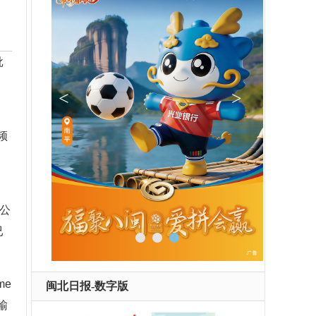
批
频
公
已
me
闽北日报-数字版
输