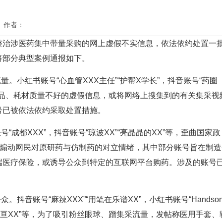
众号 作者：
治涉医药集中带量采购的网上虚假不实信息，依法依约处置一
将部分典型案例通报如下。
小红书账号“心血管XXX主任”“护帮X学长”，抖音账号“药圈
采药品、耗材质量不好的虚假信息，或将网络上搜集到的有关集采视
号已被依法依约采取处置措施。
成都XXX”，抖音账号“琼波XX”“亮晶晶的XX”等，歪曲国家政
，煽动网民对原研药与仿制药的对立情绪，其中部分账号旨在制造
端医疗保险，或诱导公众到特定的互联网平台购药。涉及的账号
音账号“麻辣XXX”“用笔在乐谱XX”，小红书账号“Handso
”“小土亘XX”等，为了吸引粉丝眼球、蹭集采流量，发帖称医用手套、