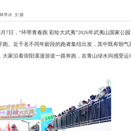
者 林李冰 文/摄
3月7日，“环带青春跑 彩绘大武夷”2026年武夷山国家公
开跑。近千名不同年龄段的跑者集结出发，其中既有朝气
，大家沿着崇阳溪漫游道一路奔跑，在青山绿水间感受运