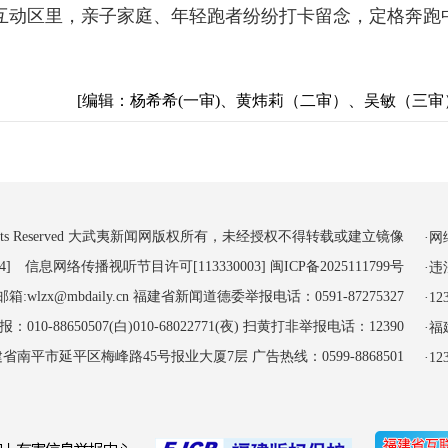
互动区里，亲子家庭、年轻跑者纷纷打卡留念，定格奔跑
[编辑：杨希希(一审)、黄炜莉（二审）、吴敏（三审
 All Rights Reserved 大武夷新闻网版权所有，未经授权不得转载或建立镜像
·
4] 信息网络传播视听节目许可[113330003]
闽ICP备2025111799号
·
:wlzx@mbdaily.cn 福建省新闻道德委举报电话：0591-87275327
·
-88650507(白)010-68022771(夜) 扫黄打非举报电话：12390
·
南平市延平区梅峰路45号报业大厦7层 广告热线：0599-8868501
·1