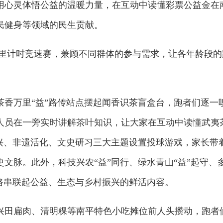
用心灵体悟公益的温暖力量，在互动中读懂彩票公益金在
民健身等领域的民生贡献。
9公里计时竞速赛，兼顾不同群体的参与需求，让各年龄段的
茶香万里“益”路传站点摆起闻香识茶盲盒台，跑者们逐一
人员在一旁实时讲解茶叶知识，让大家在互动中读懂武夷
复兴、非遗活化、文史研习三大主题设置投球游戏，家长带
文脉。此外，科技兴农“益”同行、绿水青山“益”起守、
路串联起公益、生态与乡村振兴的鲜活内容。
兴田扁肉、清明粿等南平特色小吃摊位前人头攒动，跑者