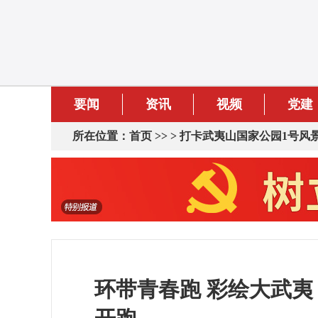
要闻
资讯
视频
党建
所在位置：
首页
>> >
打卡武夷山国家公园1号风
环带青春跑 彩绘大武夷