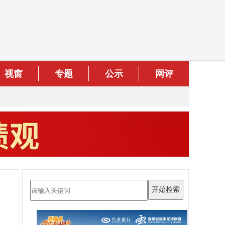
视窗
专题
公示
网评
力