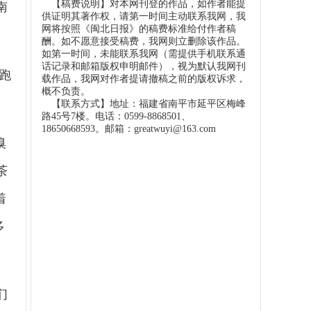
【稿费说明】对本网刊登的作品，如作者能提
南
供证明其著作权，请第一时间主动联系我网，我
网将按照《闽北日报》的稿费标准给付作者稿
酬。如不愿意接受稿费，我网则立删除该作品。
如第一时间，未能联系我网（需提供手机联系通
话记录和邮箱版权申明邮件），视为默认我网刊
跑
载作品，我网对作者提请撤稿之前的版权诉求，
概不负责。
【联系方式】地址：福建省南平市延平区梅峰
路45号7楼。电话：0599-8868501、
18650668593。邮箱：greatwuyi@163.com
嗅
茶
着
多
们