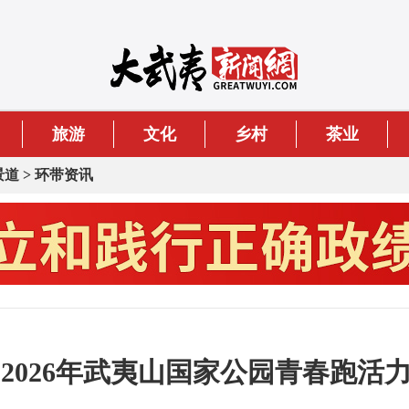
旅游
文化
乡村
茶业
景道
>
环带资讯
 2026年武夷山国家公园青春跑活