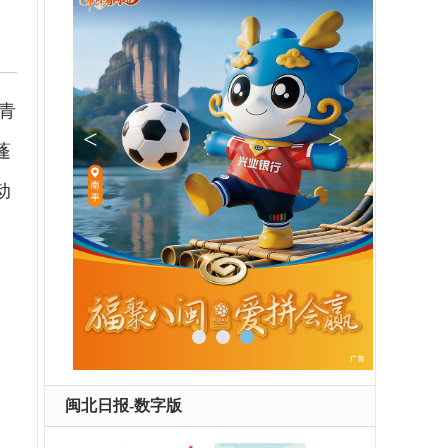
园青
蓬
动
闽北日报-数字版