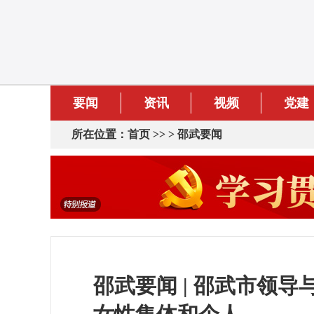
要闻
资讯
视频
党建
所在位置：
首页
>> >
邵武要闻
邵武要闻 | 邵武市领