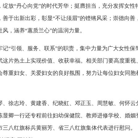
，绽放“丹心向党”的时代芳华；挺膺担当，充分发挥女性
，善于出新出彩，彰显“不让须眉”的铿锵风采；崇德向善
风，涵养“蕙质兰心”的温润力量。
牢记“引领、服务、联系”的职责，集中力量为广大女性保
武这片热土上实现价值、收获幸福。相关部门要高度重视
会尊重妇女、关爱妇女的良好氛围，努力让每位妇女同胞
琴、徐志玲、黄建香、纪晓虹、邓正玉、周慧敏、何怀云
陈显卿一行还专程前往妇幼保健院、教师进修学校、婚姻
市三八红旗标兵黄丽芳、省三八红旗集体代表进行慰问。