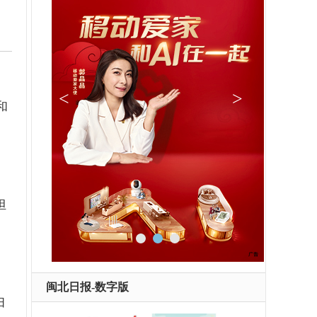
，
和
担
闽北日报-数字版
妇