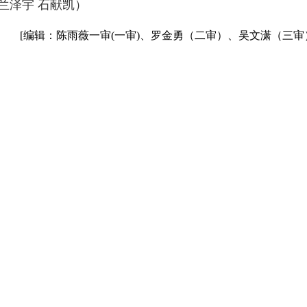
兰泽宇 石献凯）
[编辑：陈雨薇一审(一审)、罗金勇（二审）、吴文潇（三审