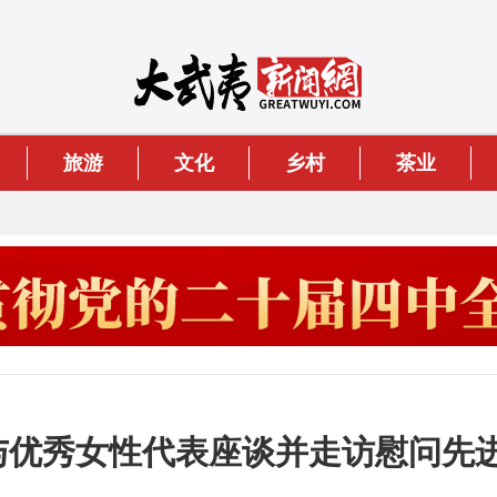
旅游
文化
乡村
茶业
导与优秀女性代表座谈并走访慰问先