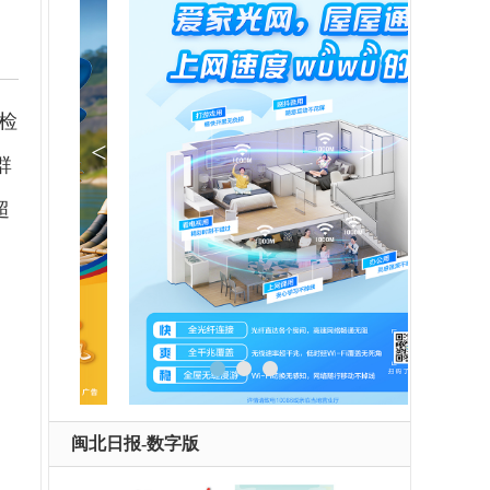
检
群
超
闽北日报-数字版