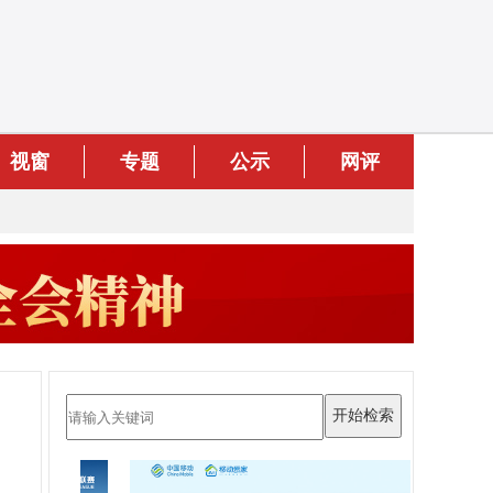
视窗
专题
公示
网评