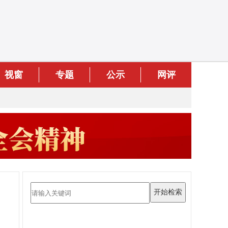
视窗
专题
公示
网评