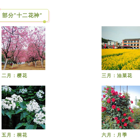
部分“十二花神”
二月：樱花
三月：油菜花
五月：桐花
六月：月季