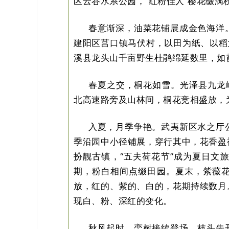
区云谷水系公园，“红粉佳人”樱花缀
春意渐深，油菜花铺展成金色海洋
建阳区莒口镇马伏村，以田为纸、以稻
溪县龙头山千亩野生杜鹃绵延数里，如
春夏之交，桐花如雪。光泽县九龙
北高速路旁及山林间，桐花竞相盛放，
入夏，月季争艳。武夷新区水之厅公
季沿园中小径铺展，穿行其中，花香盈
扮靓古镇，“五夫荷花节”成为夏日文
期，粉白相间点缀田园。夏末，紫薇
放，红的、紫的、白的，花期持续数月
现白、粉、深红的变化。
秋风起时，栾树接续登场。枝头先