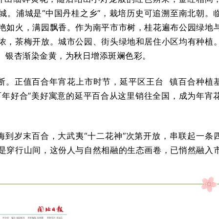
城。浦城是“中国丹桂之乡”，栽培历史可追溯至南北朝。
艳如火，满园飘香。作为南平市市树，桂花遍布公园绿地
浓，茶梅开放。城市公园、街头绿地和居住小区均有种植
、银杏渐染金黄，为秋日增添斑斓色彩。
断。正值百合年宵花上市时节，
延平区王台
镇百合种植
百年好合”美好寓意的延平百合从这里销往全国，成为年宵
梅到岁末百合，大武夷“十二花神”次第开放，串联起一条
是穿行山间，这份人与自然相融的生态画卷，已悄然融入