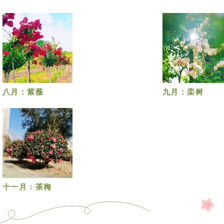
八月：紫薇
九月：栾树
十一月：茶梅