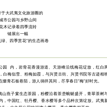
行于大武夷文化旅游圈的
城市公园与乡野山间
花木记录着四季流转
铺展出一幅
见绿、四季赏花”的生态画卷
公园
内，岩骨花香漫游道、天游峰沿线梅花绽放，红白
，白梅似雪、粉梅如霞，与兴贤古街、兴贤书院等古迹相
点缀青石板巷陌，游人徜徉其间，尽享春日“梅”好时光。
夷山燕子窠生态茶园，粉樱沿着茶垄蜿蜒盛开，青翠茶树
内，中国红、牡丹樱、香水樱等多个品种次第绽放。武夷