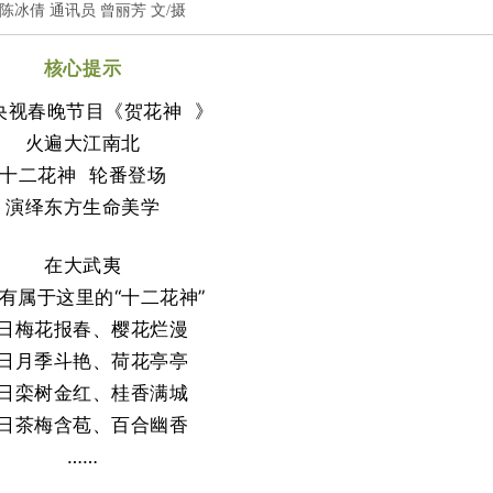
记者 陈冰倩 通讯员 曾丽芳 文/摄
核心提示
央视春晚节目《
贺花神
》
火遍大江南北
十二花神
轮番登场
演绎东方生命美学
在大武夷
有属于这里的“十二花神”
日梅花报春、樱花烂漫
日月季斗艳、荷花亭亭
日栾树金红、桂香满城
日茶梅含苞、百合幽香
……