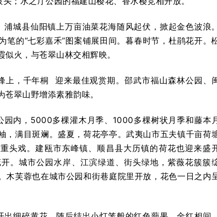
满枝头；水之厅公园的福建山樱花、香水樱竞相开放。
。浦城县仙阳镇上万亩油菜花海随风起伏，掀起金色波浪
为笔的“七彩嘉禾”图案铺展田间。暮春时节，杜鹃花开。
霞似火，与苍翠山林交相辉映。
峰上，
千年桐
迎来最佳观赏期。邵武市福山森林公园、
为苍翠山野增添素雅韵味。
园内，5000多棵灌木月季、1000多棵树状月季和藤本
袖，满目斑斓。盛夏，荷花亭亭。武夷山市五夫镇千亩荷
旅重头戏。建瓯市东峰镇、顺昌县大历镇的荷花也迎来盛
花开。城市公园水岸、江滨绿道、街头绿地，紫薇花簇簇
。木芙蓉也在城市公园和街巷庭院里开放，花色一日之内
开出细碎黄花，随后结出小灯笼般的红色蒴果，金红相间