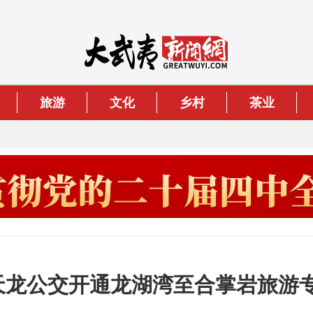
旅游
文化
乡村
茶业
：天龙公交开通龙湖湾至合掌岩旅游