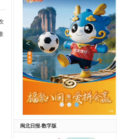
农
准
闽北日报-数字版