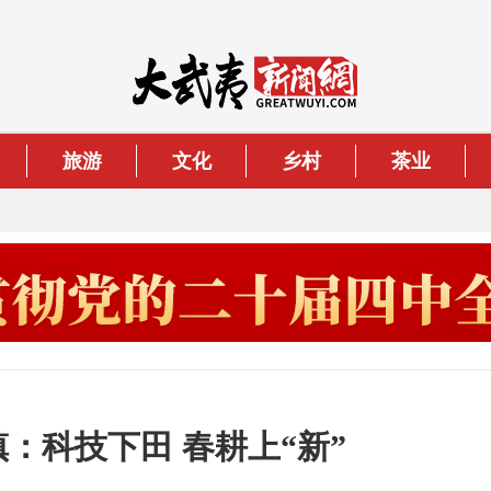
旅游
文化
乡村
茶业
镇：科技下田 春耕上“新”