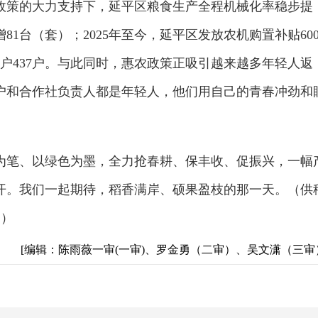
政策的大力支持下，延平区粮食生产全程机械化率稳步提
81台（套）；2025年至今，延平区发放农机购置补贴60
农户437户。与此同时，惠农政策正吸引越来越多年轻人返
户和合作社负责人都是年轻人，他们用自己的青春冲劲和
为笔、以绿色为墨，全力抢春耕、保丰收、促振兴，一幅
开。我们一起期待，稻香满岸、硕果盈枝的那一天。（供
玥）
[编辑：陈雨薇一审(一审)、罗金勇（二审）、吴文潇（三审