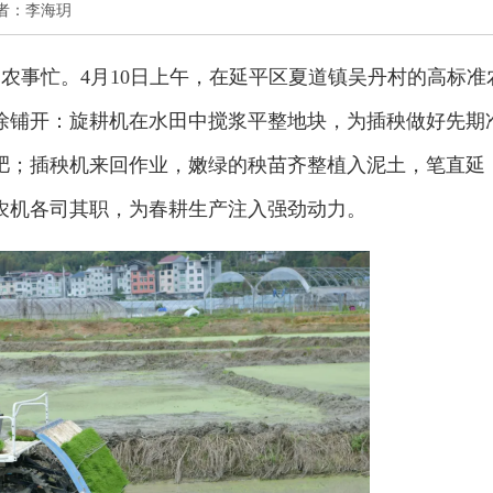
 作者：李海玥
农事忙。4月10日上午，在延平区夏道镇吴丹村的高标准
徐铺开：旋耕机在水田中搅浆平整地块，为插秧做好先期
肥；插秧机来回作业，嫩绿的秧苗齐整植入泥土，笔直延
农机各司其职，为春耕生产注入强劲动力。