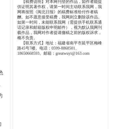
【稿费说明】对本网刊登的作品，如作者能提
供证明其著作权，请第一时间主动联系我网，我
网将按照《闽北日报》的稿费标准给付作者稿
酬。如不愿意接受稿费，我网则立删除该作品。
如第一时间，未能联系我网（需提供手机联系通
话记录和邮箱版权申明邮件），视为默认我网刊
载作品，我网对作者提请撤稿之前的版权诉求，
概不负责。
【联系方式】地址：福建省南平市延平区梅峰
路45号7楼。电话：0599-8868501、
18650668593。邮箱：greatwuyi@163.com
色
象
的
的