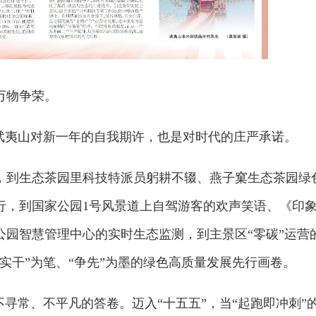
万物争荣。
是武夷山对新一年的自我期许，也是对时代的庄严承诺。
，到生态茶园里科技特派员躬耕不辍、燕子窠生态茶园绿
行，到国家公园1号风景道上自驾游客的欢声笑语、《印
公园智慧管理中心的实时生态监测，到主景区“零碳”运营
实干”为笔、“争先”为墨的绿色高质量发展先行画卷。
不寻常、不平凡的答卷。迈入“十五五”，当“起跑即冲刺”