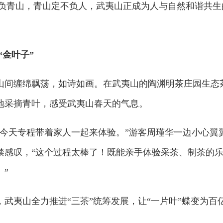
不负青山，青山定不负人，武夷山正成为人与自然和谐共生
“金叶子”
山间缠绵飘荡，如诗如画。在武夷山的陶渊明茶庄园生态
地采摘青叶，感受武夷山春天的气息。
，今天专程带着家人一起来体验。”游客周瑾华一边小心翼
禁感叹，“这个过程太棒了！既能亲手体验采茶、制茶的
”
武夷山全力推进“三茶”统筹发展，让“一片叶”蝶变为百
。