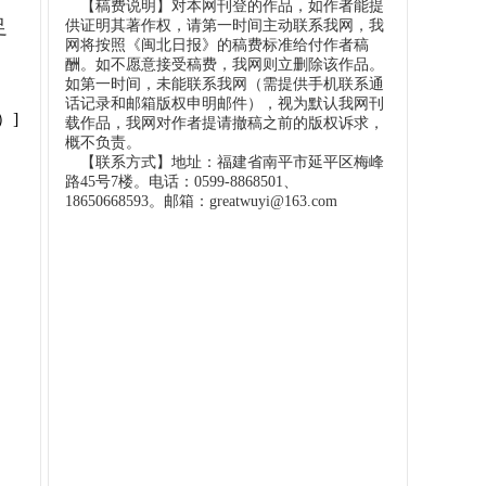
【稿费说明】对本网刊登的作品，如作者能提
足
供证明其著作权，请第一时间主动联系我网，我
网将按照《闽北日报》的稿费标准给付作者稿
酬。如不愿意接受稿费，我网则立删除该作品。
。
如第一时间，未能联系我网（需提供手机联系通
话记录和邮箱版权申明邮件），视为默认我网刊
）]
载作品，我网对作者提请撤稿之前的版权诉求，
概不负责。
【联系方式】地址：福建省南平市延平区梅峰
路45号7楼。电话：0599-8868501、
18650668593。邮箱：greatwuyi@163.com