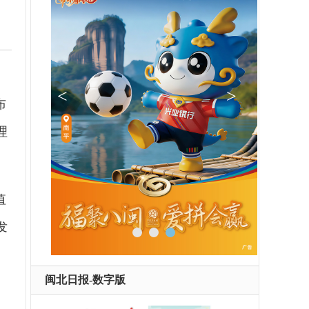
、
布
理
值
发
闽北日报-数字版