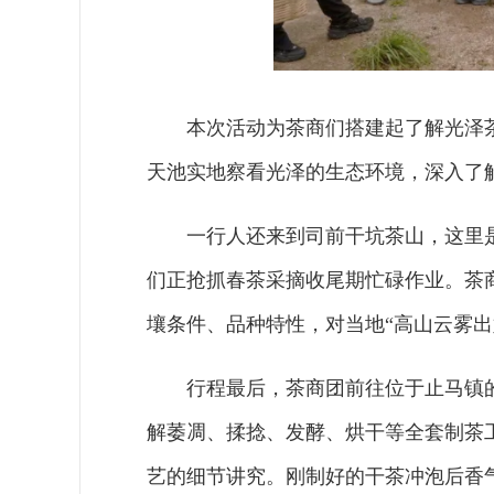
本次活动为茶商们搭建起了解光泽
天池实地察看光泽的生态环境，深入了
一行人还来到司前干坑茶山，这里
们正抢抓春茶采摘收尾期忙碌作业。茶
壤条件、品种特性，对当地“高山云雾出
行程最后，茶商团前往位于止马镇
解萎凋、揉捻、发酵、烘干等全套制茶
艺的细节讲究。刚制好的干茶冲泡后香