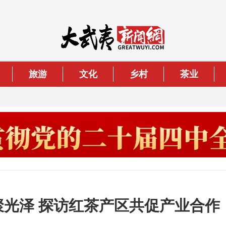
旅游
文化
乡村
茶业
齐聚光泽 探访红茶产区共促产业合作