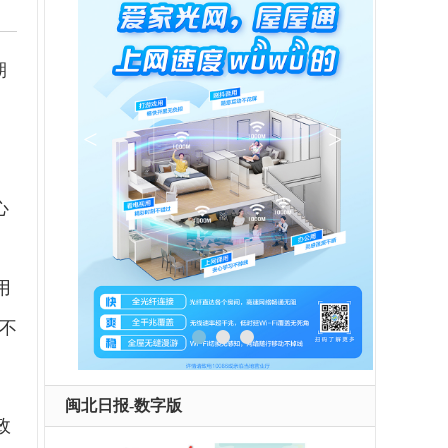
期
心
、
用
不
闽北日报-数字版
政