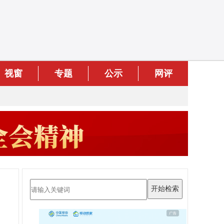
视窗
专题
公示
网评