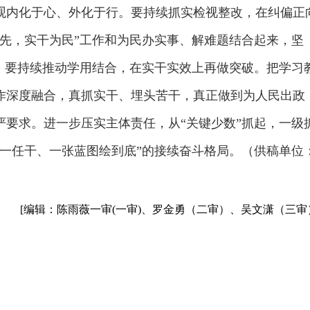
观内化于心、外化于行。要持续抓实检视整改，在纠偏正
争先，实干为民”工作和为民办实事、解难题结合起来，坚
治。要持续推动学用结合，在实干实效上再做突破。把学习
作深度融合，真抓实干、埋头苦干，真正做到为人民出政
严要求。进一步压实主体责任，从“关键少数”抓起，一级
着一任干、一张蓝图绘到底”的接续奋斗格局。（供稿单位
[编辑：陈雨薇一审(一审)、罗金勇（二审）、吴文潇（三审