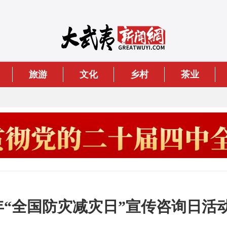
旅游
文化
乡村
茶业
26年“全国防灾减灾日”宣传咨询日活