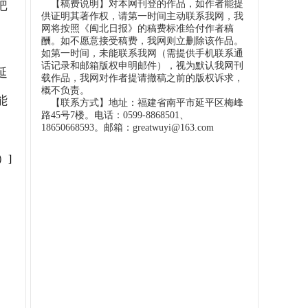
【稿费说明】对本网刊登的作品，如作者能提
把
供证明其著作权，请第一时间主动联系我网，我
网将按照《闽北日报》的稿费标准给付作者稿
酬。如不愿意接受稿费，我网则立删除该作品。
如第一时间，未能联系我网（需提供手机联系通
话记录和邮箱版权申明邮件），视为默认我网刊
延
载作品，我网对作者提请撤稿之前的版权诉求，
概不负责。
能
【联系方式】地址：福建省南平市延平区梅峰
路45号7楼。电话：0599-8868501、
18650668593。邮箱：greatwuyi@163.com
）]