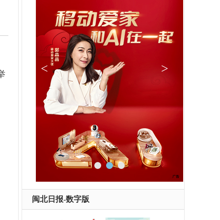
举
闽北日报-数字版