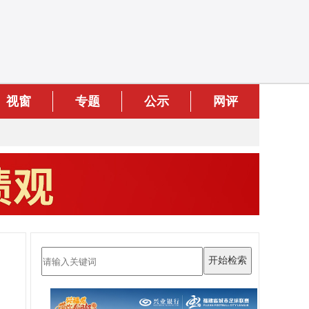
视窗
专题
公示
网评