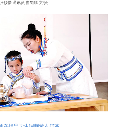
记者 张筱惜 通讯员 曹知非 文/摄
师在指导学生调制蒙古奶茶