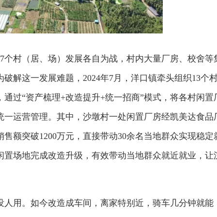
17个村（居、场）发展各自为战，村内大量厂房、校舍等
破解这一发展难题，2024年7月，洋口镇牵头组织13个
通过“资产梳理+改造提升+统一招商”模式，将各村闲置
统一运营管理。其中，沙墩村一处闲置厂房经凯美达食品
销售额突破1200万元，直接带动30余名当地群众实现稳定
闲置场地完成改造升级，有效带动当地群众就近就业，让
没人用。如今改造成车间，离家特别近，骑车几分钟就能