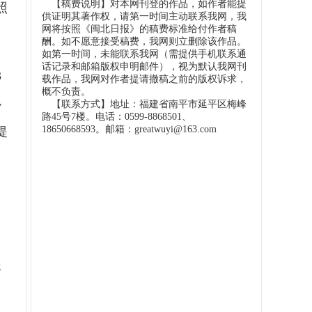
【稿费说明】对本网刊登的作品，如作者能提
照
供证明其著作权，请第一时间主动联系我网，我
网将按照《闽北日报》的稿费标准给付作者稿
酬。如不愿意接受稿费，我网则立删除该作品。
如第一时间，未能联系我网（需提供手机联系通
话记录和邮箱版权申明邮件），视为默认我网刊
3
载作品，我网对作者提请撤稿之前的版权诉求，
概不负责。
心
【联系方式】地址：福建省南平市延平区梅峰
路45号7楼。电话：0599-8868501、
18650668593。邮箱：greatwuyi@163.com
提
合
年