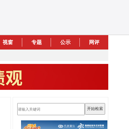
视窗
专题
公示
网评