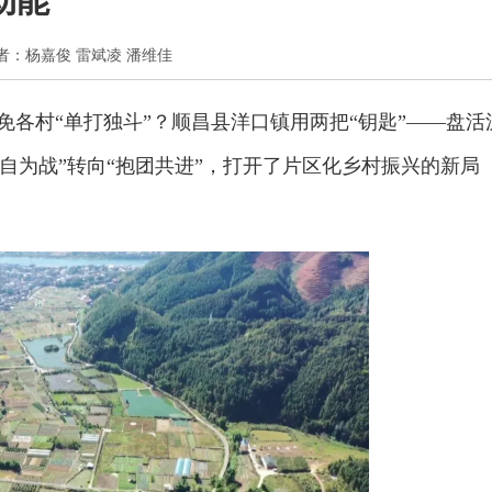
动能
心 作者：杨嘉俊 雷斌凌 潘维佳
免各村“单打独斗”？顺昌县洋口镇用两把“钥匙”——盘活
自为战”转向“抱团共进”，打开了片区化乡村振兴的新局