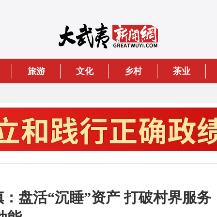
旅游
文化
乡村
茶业
镇：盘活“沉睡”资产 打破村界服务