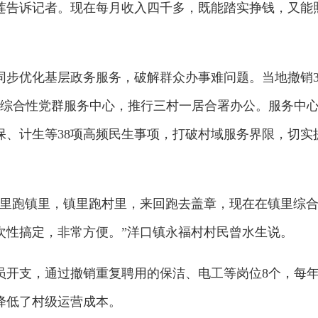
莲告诉记者。现在每月收入四千多，既能踏实挣钱，又能
同步优化基层政务服务，破解群众办事难问题。当地撤销
设综合性党群服务中心，推行三村一居合署办公。服务中
保、计生等38项高频民生事项，打破村域服务界限，切实
村里跑镇里，镇里跑村里，来回跑去盖章，现在在镇里综
次性搞定，非常方便。”洋口镇永福村村民曾水生说。
员开支，通过撤销重复聘用的保洁、电工等岗位8个，每
降低了村级运营成本。