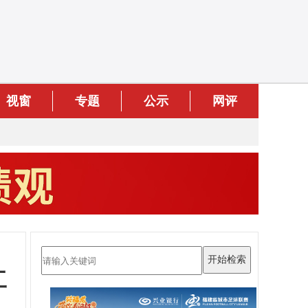
视窗
专题
公示
网评
工