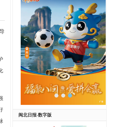
导
护
化
强
好
闽北日报-数字版
脉