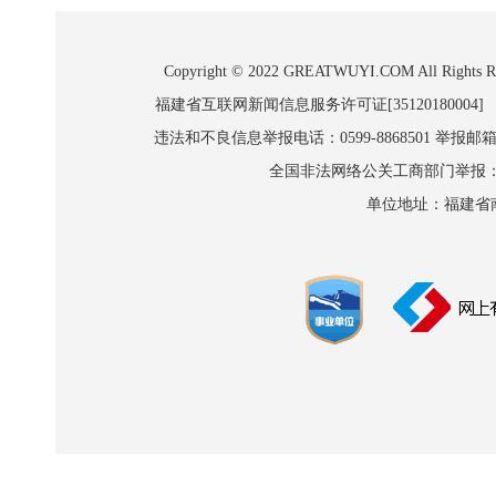
Copyright © 2022 GREATWUYI.COM A
福建省互联网新闻信息服务许可证[35120180004]
违法和不良信息举报电话：0599-8868501 举报邮箱:wl
全国非法网络公关工商部门举报：010-8
单位地址：福建省南平