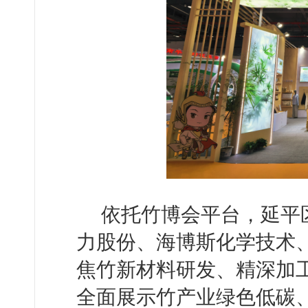
依托竹博会平台，延平
力股份、海博斯化学技术
焦竹新材料研发、精深加
全面展示竹产业绿色低碳