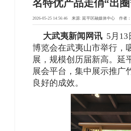
名特优产品走俏“出圈
2026-05-25 14:56:46 来源: 延平区融媒体中心 
大武夷新闻网
讯
5
月1
博览会在武夷山市举行，吸
展，规模创历届新高。延
展会平台，集中展示推广
良好的成效。