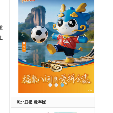
重
生
闽北日报-数字版