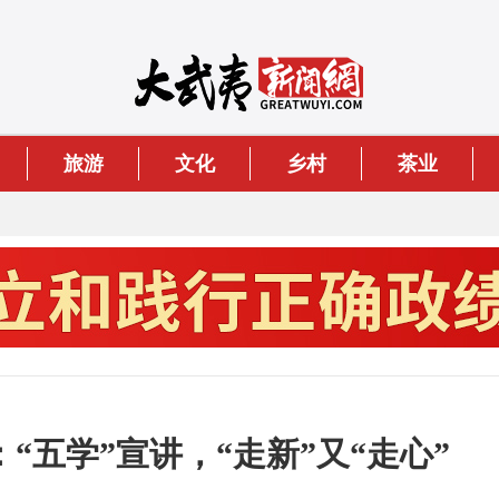
旅游
文化
乡村
茶业
“五学”宣讲，“走新”又“走心”