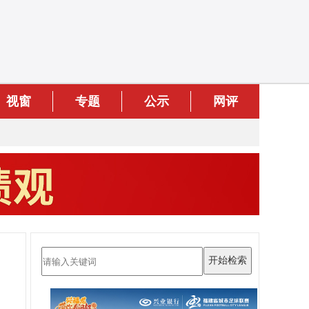
视窗
专题
公示
网评