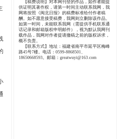
【稿费说明】对本网刊登的作品，如作者能提
供证明其著作权，请第一时间主动联系我网，我
主
网将按照《闽北日报》的稿费标准给付作者稿
酬。如不愿意接受稿费，我网则立删除该作品。
如第一时间，未能联系我网（需提供手机联系通
话记录和邮箱版权申明邮件），视为默认我网刊
载作品，我网对作者提请撤稿之前的版权诉求，
践
概不负责。
【联系方式】地址：福建省南平市延平区梅峰
的
路45号7楼。电话：0599-8868501、
18650668593。邮箱：greatwuyi@163.com
小
通