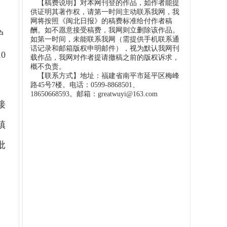
【稿费说明】对本网刊登的作品，如作者能提
供证明其著作权，请第一时间主动联系我网，我
网将按照《闽北日报》的稿费标准给付作者稿
酬。如不愿意接受稿费，我网则立删除该作品。
护
如第一时间，未能联系我网（需提供手机联系通
话记录和邮箱版权申明邮件），视为默认我网刊
0
载作品，我网对作者提请撤稿之前的版权诉求，
概不负责。
【联系方式】地址：福建省南平市延平区梅峰
路45号7楼。电话：0599-8868501、
18650668593。邮箱：greatwuyi@163.com
接
镇
批
。