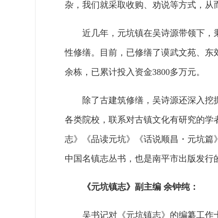
杂，我们就采取收购、劝说等方式，从
近几年，元坑镇在吴诗源带领下，秉
性修缮。目前，已修缮了谟武文苑、东
余栋，已累计投入资金3800多万元。
除了古建筑修缮，吴诗源还深入挖
各类院校，联系对古镇文化有研究的学
志》《品读元坑》《话说顺昌・元坑篇
中国名镇志丛书，也是南平市出版发行
《元坑镇志》副主编 余钟纯：
吴书记对《元坑镇志》的编纂工作