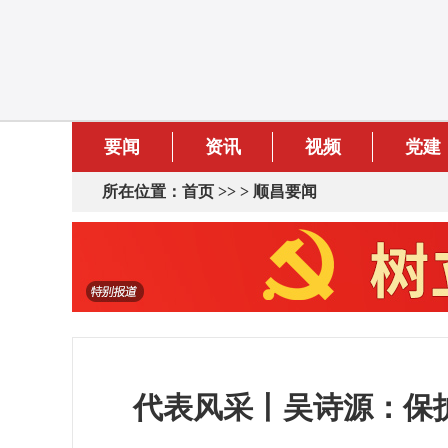
要闻
资讯
视频
党建
所在位置：
首页
>> >
顺昌要闻
代表风采丨吴诗源：保