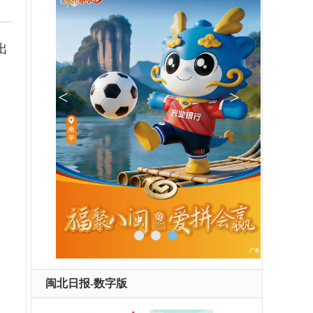
出
闽北日报-数字版