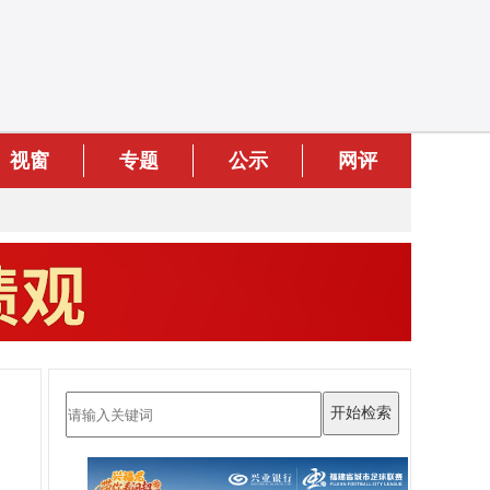
视窗
专题
公示
网评