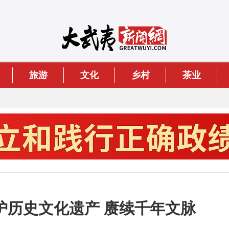
旅游
文化
乡村
茶业
护历史文化遗产 赓续千年文脉