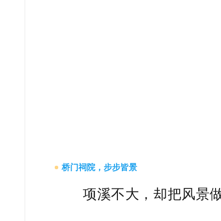
桥门祠院，步步皆景
项溪不大，却把风景做