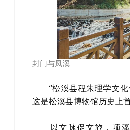
封门与凤溪
“松溪县程朱理学文化传
这是松溪县博物馆历史上
以文脉促文旅，项溪村