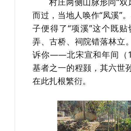
村庄两侧山脉形同“双凤
而过，当地人唤作“凤溪”。
子便得了“项溪”这个既
弄、古桥、祠院错落林立
诉你——北宋宣和年间（1
基者之一的程颢，其六世
在此扎根繁衍。