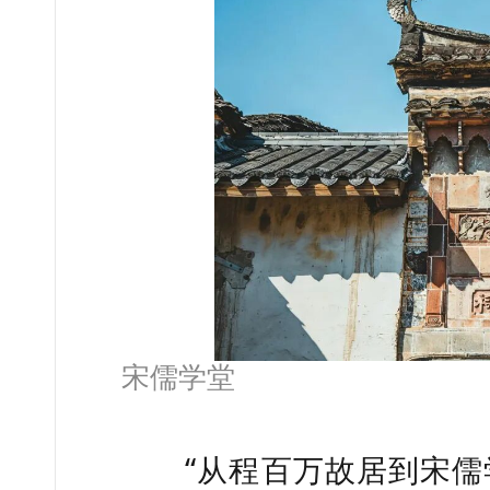
宋儒学堂
“从程百万故居到宋儒学