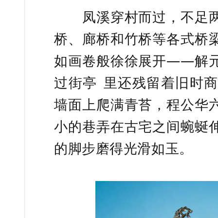
凤溪穿村而过，不足两
桥、廊桥和竹桥等各式桥
如画卷般徐徐展开——解
过街亭
里还残留着旧时商
墙面上爬满青苔，程公华
小的巷弄在古宅之间蜿蜒
的脚步磨得光滑如玉。