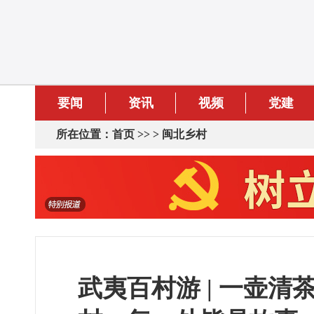
要闻
资讯
视频
党建
所在位置：
首页
>> >
闽北乡村
武夷百村游 | 一壶