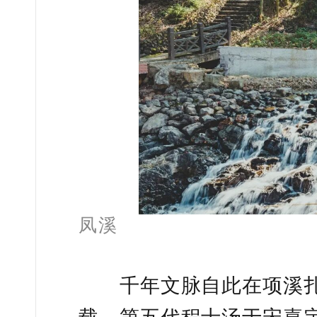
凤溪
千年文脉自此在项溪扎
载，第五代程士汤于宋嘉