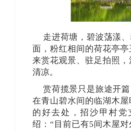
走进荷塘，碧波荡漾、
面，粉红相间的荷花亭亭
来赏花观景、驻足拍照，
清凉。
赏荷揽景只是旅途开篇
在青山碧水间的临湖木屋
的好去处，招沙甲村党
绍：“目前已有5间木屋