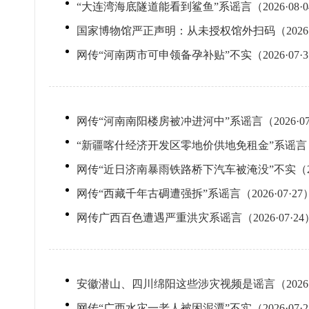
“大连湾海底隧道能看到鲨鱼”系谣言（2026·08·0
国家博物馆严正声明：从未授权馆外扫码（2026·0
网传“河南两市可申领备孕补贴”不实（2026·07·3
网传“河南南阳楼房被冲进河中”系谣言（2026·07
“新疆喀什经济开发区零地价供地免租金”系谣言（202
网传“近日济南暴雨铁路桥下汽车被淹没”不实（2026
网传“西藏千年古碉遭强拆”系谣言（2026·07·27
网传广西百色遭遇严重洪灾系谣言（2026·07·24
安徽潜山、四川绵阳这些涉灾视频是谣言（2026·0
网传“广西水灾一老人被困泥潭”不实（2026·07·2