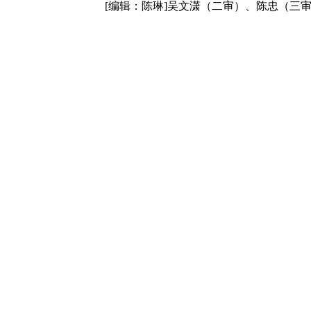
[编辑：陈琳]吴文潇（二审）、陈忠（三