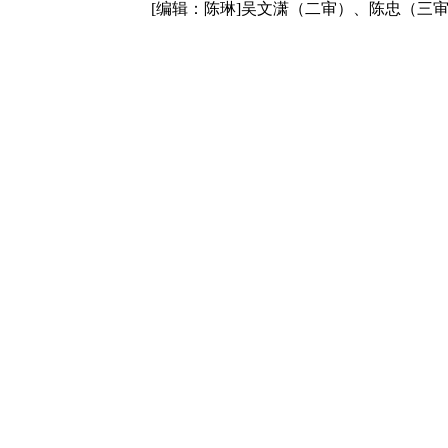
[编辑：陈琳]吴文潇（二审）、陈忠（三