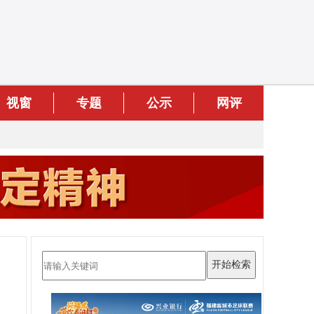
视窗
专题
公示
网评